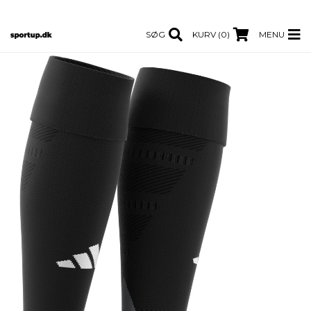
SØG
KURV (0)
MENU