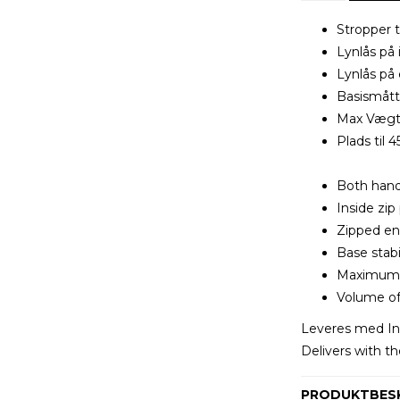
Stropper t
Lynlås på
Lynlås på
Basismått
Max Vægt
Plads til 45
Both hand
Inside zip
Zipped en
Base stabi
Maximum 
Volume of
Leveres med Int
Delivers with th
PRODUKTBESK