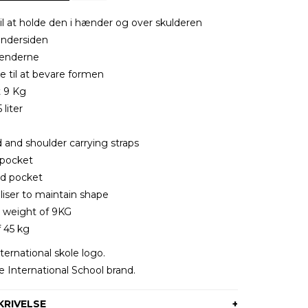
il at holde den i hænder og over skulderen
 indersiden
 enderne
e til at bevare formen
 9 Kg
 liter
 and shoulder carrying straps
 pocket
d pocket
liser to maintain shape
weight of 9KG
 45 kg
ernational skole logo.
e International School brand.
RIVELSE