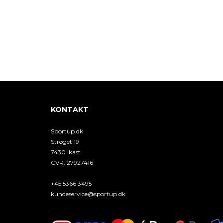
KONTAKT
Sportup.dk
Strøget 19
7430 Ikast
CVR. 27927416
+45 5366 3495
kundeservice@sportup.dk