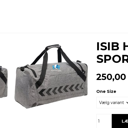
ISIB
SPOR
250,00
One Size