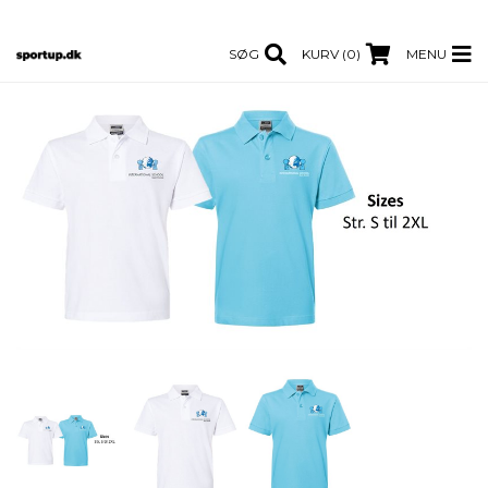
SØG
KURV (0)
MENU