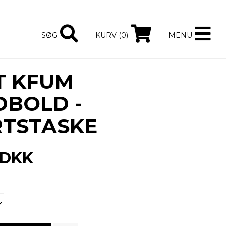
SØG
KURV (0)
MENU
T KFUM
BOLD -
TSTASKE
DKK