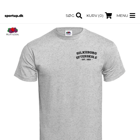
SØG
KURV (0)
MENU